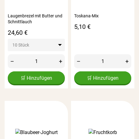
Laugenbrezel mit Butter und
Toskana-Mix
Schnittlauch
Preis
5,10 €
Preis
24,60 €
10 Stück
–
+
–
+
🛒 Hinzufügen
🛒 Hinzufügen