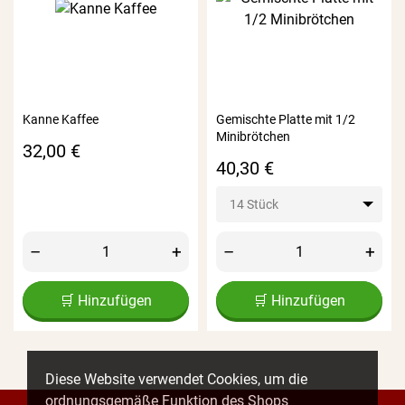
Kanne Kaffee
Gemischte Platte mit 1/2
Minibrötchen
Preis
32,00 €
Preis
40,30 €
14 Stück
–
+
–
+
🛒 Hinzufügen
🛒 Hinzufügen
Diese Website verwendet Cookies, um die
ordnungsgemäße Funktion des Shops