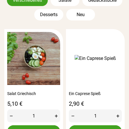
Verschiedenes
Salate
Gebäckstücke
Desserts
Neu
Salat Griechisch
Ein Caprese Spieß
Preis
Preis
5,10 €
2,90 €
–
+
–
+