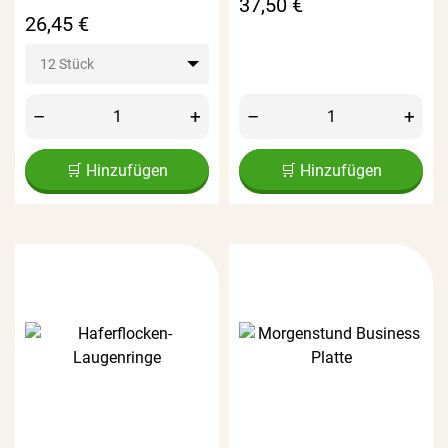
Preis
37,50 €
Preis
26,45 €
12 Stück
–
+
–
+
🛒 Hinzufügen
🛒 Hinzufügen