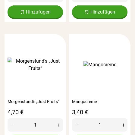
🛒 Hinzufügen
🛒 Hinzufügen
Morgenstund's „Just Fruits“
Mangocreme
Preis
Preis
4,70 €
3,40 €
–
+
–
+