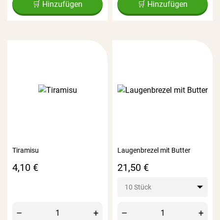
🛒 Hinzufügen
🛒 Hinzufügen
Tiramisu
Laugenbrezel mit Butter
Preis
Preis
4,10 €
21,50 €
10 Stück
–
+
–
+