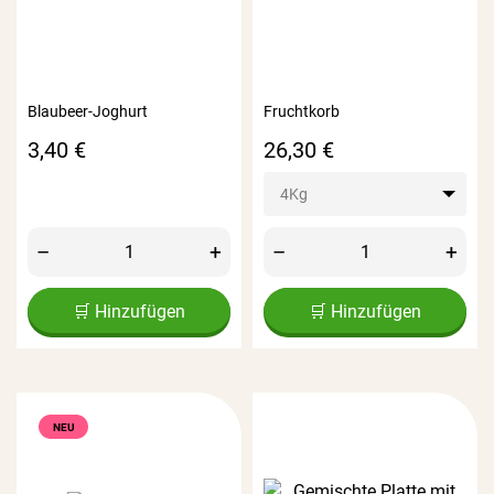
Blaubeer-Joghurt
Fruchtkorb
Preis
Preis
3,40 €
26,30 €
4Kg
–
+
–
+
🛒 Hinzufügen
🛒 Hinzufügen
NEU