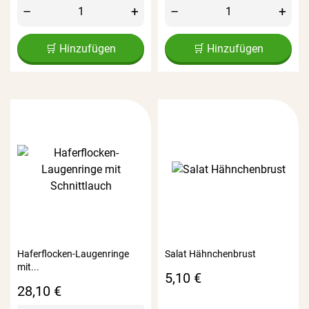
–
+
–
+
🛒 Hinzufügen
🛒 Hinzufügen
Haferflocken-Laugenringe
Salat Hähnchenbrust
mit...
Preis
5,10 €
Preis
28,10 €